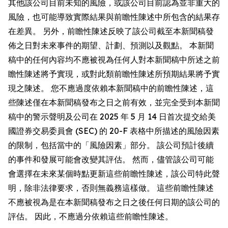
其他該公司目前未知的風險，或該公司目前認為並非重大的
風險，也可能導致實際結果與前瞻性陳述中所包含的結果存
在差異。 另外，前瞻性陳述反映了該公司截至本新聞稿發
佈之日對未來事件的期望、計劃、預測以及觀點。 本新聞
稿中的任何內容均不應被視為任何人對本新聞稿中所述之前
瞻性陳述將予實現，或對此類前瞻性陳述所預期結果將予實
現之陳述。 您不應過度依賴本新聞稿中的前瞻性陳述，這
些陳述僅在本新聞稿發布之日之前有效，並完全受到本新聞
稿中的警示聲明及公司在 2025 年 5 月 14 日首次提交給美
國證券交易委員會 (SEC) 的 20-F 表格中所描述的風險因素
的限制，包括當中的「風險因素」部分。 該公司預計後續
的事件和發展可能會改變其評估。 然而，儘管該公司可能
會選擇在未來某個時點更新這些前瞻性陳述，該公司特此聲
明，除非法律要求，否則無義務這樣做。 這些前瞻性陳述
不應被視為是在本新聞稿發布之日之後任何日期的該公司的
評估。 因此，不應過分依賴這些前瞻性陳述。