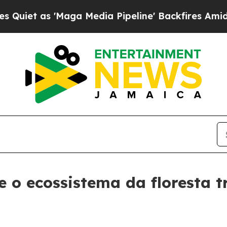
 as 'Maga Media Pipeline' Backfires Amid Rumor
 o ecossistema da floresta tr