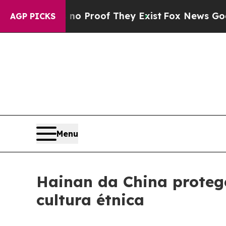
t Offers no Proof They Exist
Fox News Goes Quiet
AGP PICKS
Menu
Hainan da China protege
cultura étnica