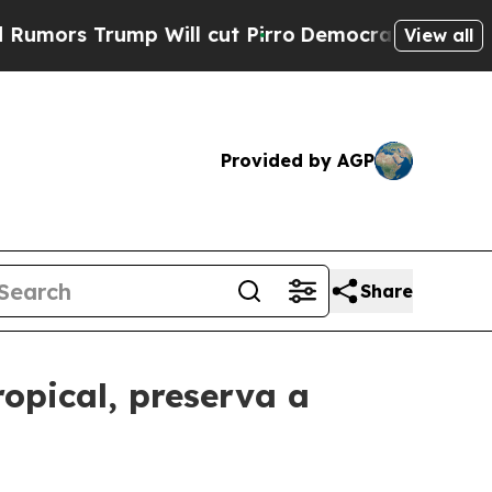
s Trump Will cut Pirro
Democratic Socialists of
View all
Provided by AGP
Share
opical, preserva a