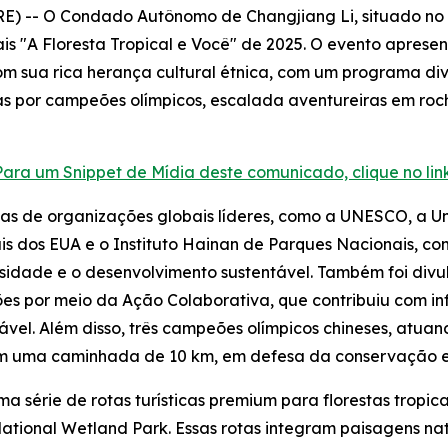
) -- O Condado Autônomo de Changjiang Li, situado no 
is "A Floresta Tropical e Você" de 2025. O evento aprese
m sua rica herança cultural étnica, com um programa dive
as por campeões olímpicos, escalada aventureiras em roch
Para um Snippet de Mídia deste comunicado, clique no link
istas de organizações globais líderes, como a UNESCO, a 
s dos EUA e o Instituto Hainan de Parques Nacionais, c
sidade e o desenvolvimento sustentável. Também foi div
ões por meio da Ação Colaborativa
, que contribuiu com i
tável. Além disso, três campeões olímpicos chineses, atu
 em uma caminhada de 10 km, em defesa da conservação e
série de rotas turísticas premium para florestas tropica
tional Wetland Park. Essas rotas integram paisagens nat